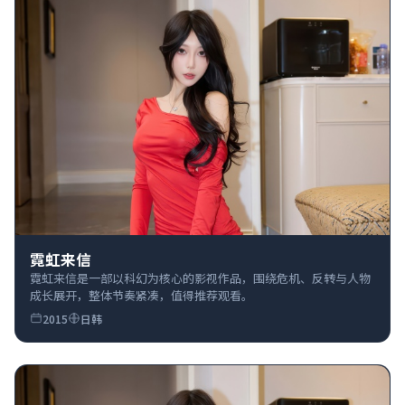
霓虹来信
霓虹来信是一部以科幻为核心的影视作品，围绕危机、反转与人物
成长展开，整体节奏紧凑，值得推荐观看。
2015
日韩