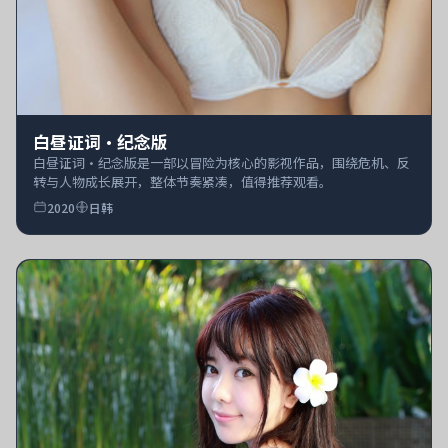
白昼证词·纪念版
白昼证词·纪念版是一部以冒险为核心的影视作品，围绕危机、反
转与人物成长展开，整体节奏紧凑，值得推荐观看。
2020
日韩