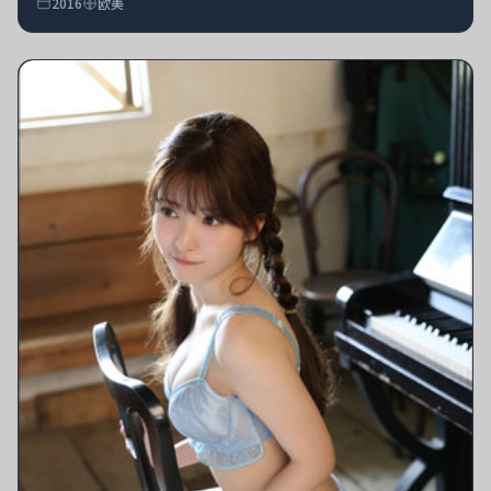
2016
欧美