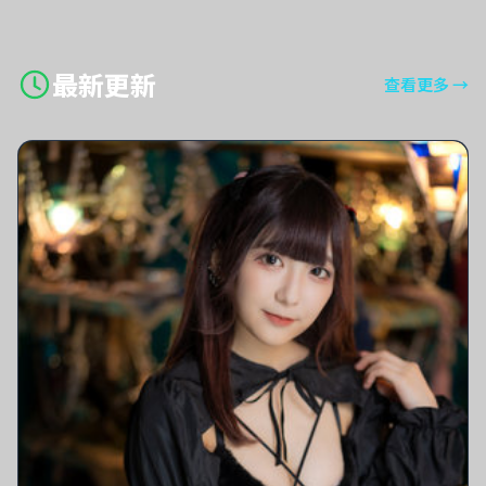
最新更新
查看更多
→