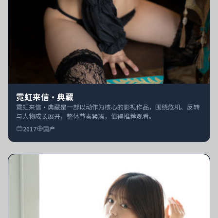
霓虹来信·典藏
霓虹来信·典藏是一部以动作为核心的影视作品，围绕危机、反转
与人物成长展开，整体节奏紧凑，值得推荐观看。
2017
国产