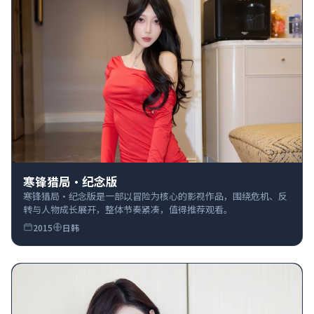
寒锋猎局·纪念版
寒锋猎局·纪念版是一部以冒险为核心的影视作品，围绕危机、反
转与人物成长展开，整体节奏紧凑，值得推荐观看。
2015
日韩