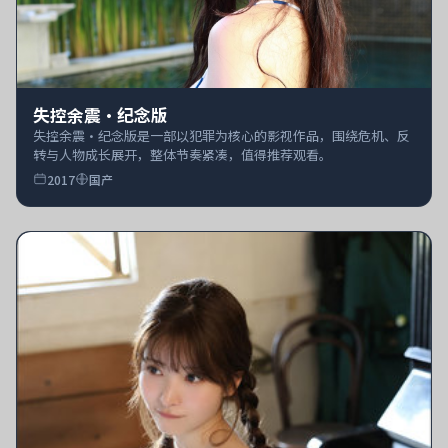
失控余震·纪念版
失控余震·纪念版是一部以犯罪为核心的影视作品，围绕危机、反
转与人物成长展开，整体节奏紧凑，值得推荐观看。
2017
国产