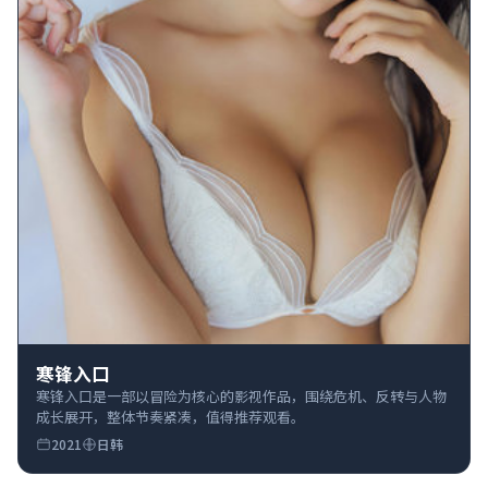
寒锋入口
寒锋入口是一部以冒险为核心的影视作品，围绕危机、反转与人物
成长展开，整体节奏紧凑，值得推荐观看。
2021
日韩