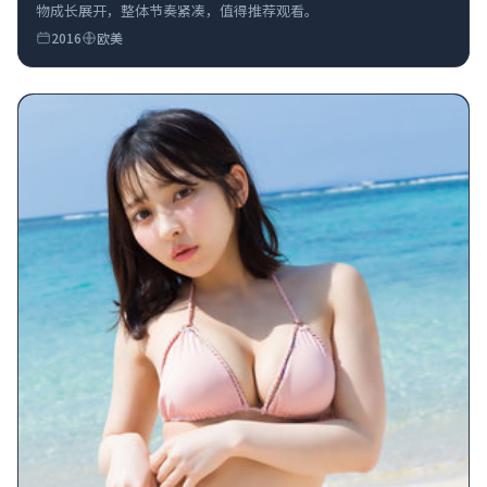
物成长展开，整体节奏紧凑，值得推荐观看。
2016
欧美